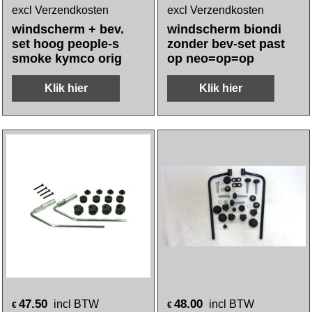
excl Verzendkosten
excl Verzendkosten
windscherm + bev.
windscherm biondi
set hoog people-s
zonder bev-set past
smoke kymco orig
op neo=op=op
Klik hier
Klik hier
47.50
48.00
incl BTW
incl BTW
€
€