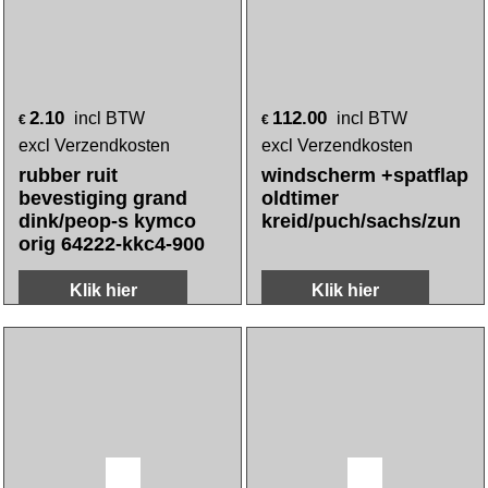
2.10
112.00
incl BTW
incl BTW
€
€
excl Verzendkosten
excl Verzendkosten
rubber ruit
windscherm +spatflap
bevestiging grand
oldtimer
dink/peop-s kymco
kreid/puch/sachs/zun
orig 64222-kkc4-900
Klik hier
Klik hier