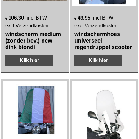
106.30
49.95
incl BTW
incl BTW
€
€
excl Verzendkosten
excl Verzendkosten
windscherm medium
windschermhoes
(zonder bev.) new
universeel
dink biondi
regendruppel scooter
Klik hier
Klik hier