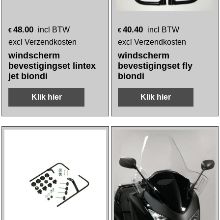
48.00
40.40
incl BTW
incl BTW
€
€
excl Verzendkosten
excl Verzendkosten
windscherm
windscherm
bevestigingset lintex
bevestigingset fly
jet biondi
biondi
Klik hier
Klik hier