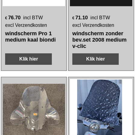
76.70
71.10
incl BTW
incl BTW
€
€
excl Verzendkosten
excl Verzendkosten
windscherm Pro 1
windscherm zonder
medium kaal biondi
bev.set 2008 medium
v-clic
Klik hier
Klik hier