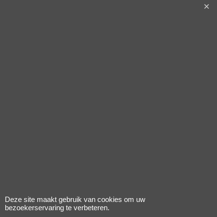
45.00
107.50
incl BTW
incl BTW
€
€
excl Verzendkosten
excl Verzendkosten
windscherm steun set
windscherm Piaggio
(voor 60145/60153)
origineel
django
bevestigingset
chroom past op
primavera 605891m
Klik hier
Klik hier
Deze site maakt gebruik van cookies om uw
bezoekerservaring te verbeteren.