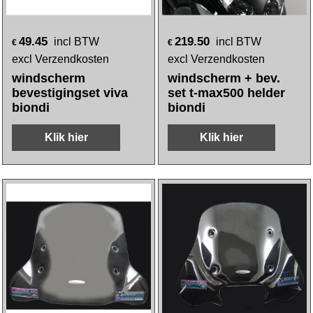
49.45
219.50
incl BTW
incl BTW
€
€
excl Verzendkosten
excl Verzendkosten
windscherm
windscherm + bev.
bevestigingset viva
set t-max500 helder
biondi
biondi
Klik hier
Klik hier