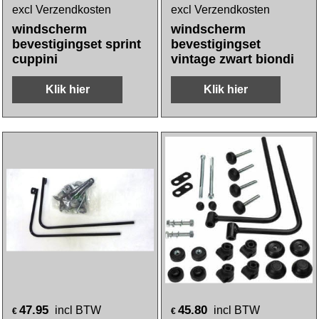
excl Verzendkosten
excl Verzendkosten
windscherm
windscherm
bevestigingset sprint
bevestigingset
cuppini
vintage zwart biondi
Klik hier
Klik hier
47.95
45.80
incl BTW
incl BTW
€
€