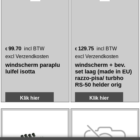
99.70
129.75
incl BTW
incl BTW
€
€
excl Verzendkosten
excl Verzendkosten
windscherm paraplu
windscherm + bev.
luifel isotta
set laag (made in EU)
razzo-pisa/ turbho
RS-50 helder orig
Klik hier
Klik hier