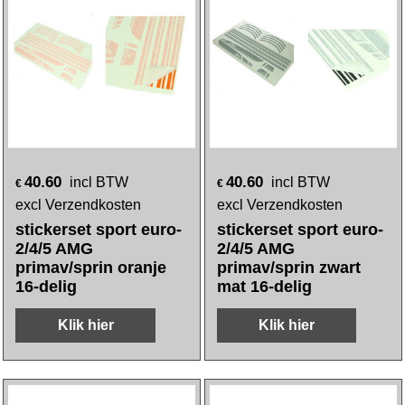
40.60
40.60
incl BTW
incl BTW
€
€
excl Verzendkosten
excl Verzendkosten
stickerset sport euro-
stickerset sport euro-
2/4/5 AMG
2/4/5 AMG
primav/sprin oranje
primav/sprin zwart
16-delig
mat 16-delig
Klik hier
Klik hier