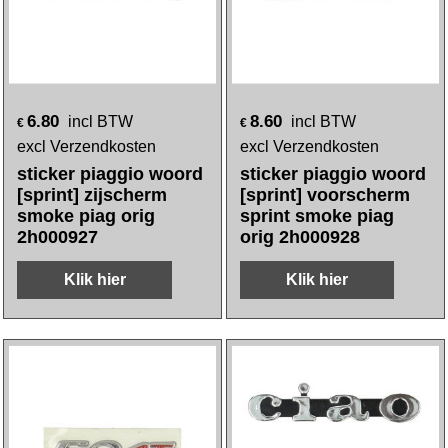
6.80
8.60
incl BTW
incl BTW
€
€
excl Verzendkosten
excl Verzendkosten
sticker piaggio woord
sticker piaggio woord
[sprint] zijscherm
[sprint] voorscherm
smoke piag orig
sprint smoke piag
2h000927
orig 2h000928
Klik hier
Klik hier