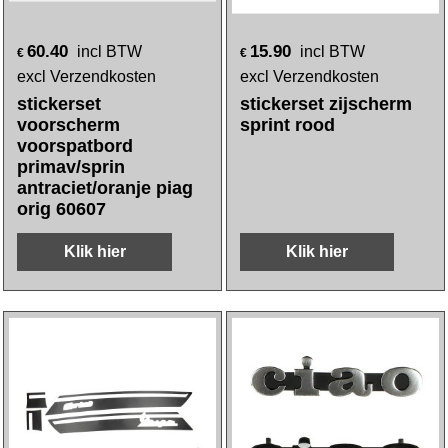
60.40
15.90
incl BTW
incl BTW
€
€
excl Verzendkosten
excl Verzendkosten
stickerset
stickerset zijscherm
voorscherm
sprint rood
voorspatbord
primav/sprin
antraciet/oranje piag
orig 60607
Klik hier
Klik hier