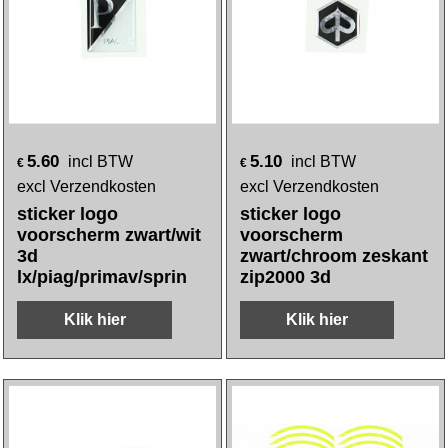
5.60
5.10
incl BTW
incl BTW
€
€
excl Verzendkosten
excl Verzendkosten
sticker logo
sticker logo
voorscherm zwart/wit
voorscherm
3d
zwart/chroom zeskant
lx/piag/primav/sprin
zip2000 3d
Klik hier
Klik hier