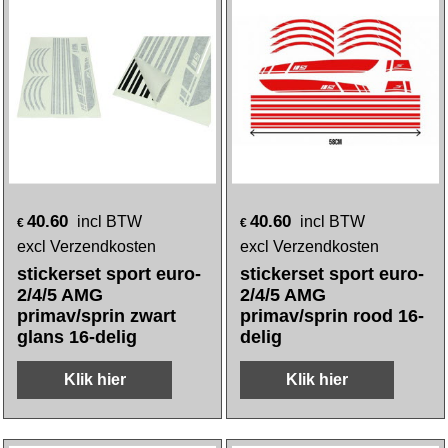
40.60
40.60
incl BTW
incl BTW
€
€
excl Verzendkosten
excl Verzendkosten
stickerset sport euro-
stickerset sport euro-
2/4/5 AMG
2/4/5 AMG
primav/sprin zwart
primav/sprin rood 16-
glans 16-delig
delig
Klik hier
Klik hier