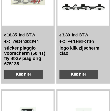
16.85
3.80
incl BTW
incl BTW
€
€
excl Verzendkosten
excl Verzendkosten
sticker piaggio
logo klik zijscherm
voorscherm (50 4T)
ciao
fly 4t-2v piag orig
675138
Klik hier
Klik hier