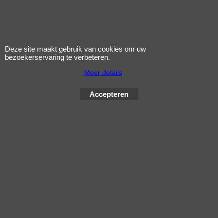
1
2
3
4
5
6
7
8
9
10
< Vorige
V
11
12
13
14
15
16
17
18
Deze site maakt gebruik van cookies om uw
bezoekerservaring te verbeteren.
Meer details
Accepteren
Webwinkel gemaakt met
ShopFactory webwinkel
software.