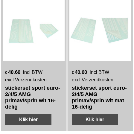
40.60
40.60
incl BTW
incl BTW
€
€
excl Verzendkosten
excl Verzendkosten
stickerset sport euro-
stickerset sport euro-
2/4/5 AMG
2/4/5 AMG
primav/sprin wit 16-
primav/sprin wit mat
delig
16-delig
Klik hier
Klik hier