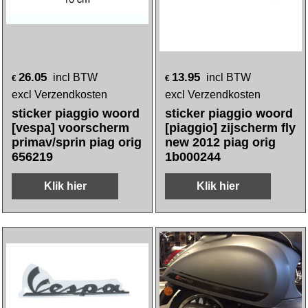
26.05
13.95
incl BTW
incl BTW
€
€
excl Verzendkosten
excl Verzendkosten
sticker piaggio woord
sticker piaggio woord
[vespa] voorscherm
[piaggio] zijscherm fly
primav/sprin piag orig
new 2012 piag orig
656219
1b000244
Klik hier
Klik hier