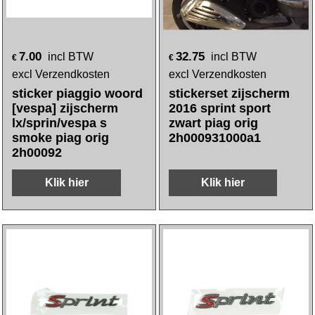
7.00
32.75
incl BTW
incl BTW
€
€
excl Verzendkosten
excl Verzendkosten
sticker piaggio woord
stickerset zijscherm
[vespa] zijscherm
2016 sprint sport
lx/sprin/vespa s
zwart piag orig
smoke piag orig
2h000931000a1
2h00092
Klik hier
Klik hier