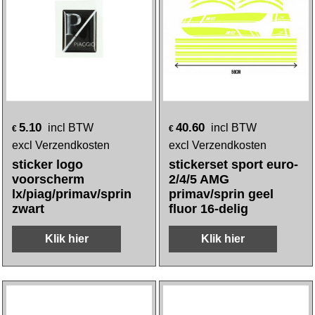
5.10
40.60
incl BTW
incl BTW
€
€
excl Verzendkosten
excl Verzendkosten
sticker logo
stickerset sport euro-
voorscherm
2/4/5 AMG
lx/piag/primav/sprin
primav/sprin geel
zwart
fluor 16-delig
Klik hier
Klik hier