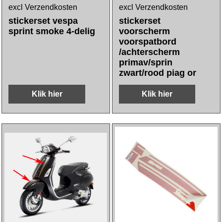
excl Verzendkosten
excl Verzendkosten
stickerset vespa
stickerset
sprint smoke 4-delig
voorscherm
voorspatbord
/achterscherm
primav/sprin
zwart/rood piag or
Klik hier
Klik hier