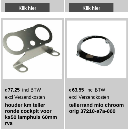
17.80
7.70
incl BTW
incl BTW
€
€
excl Verzendkosten
excl Verzendkosten
rand km teller zwart
olietemperatuurmeter
1977 zundapp
meter o.a. Honda
goud universeel
Klik hier
Klik hier