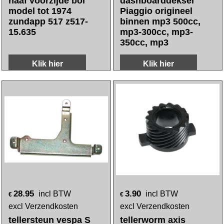
135.95
81.10
incl BTW
incl BTW
€
€
excl Verzendkosten
excl Verzendkosten
naaf voorzijde bol
dashboarddeksel
model tot 1974
Piaggio origineel
zundapp 517 z517-
binnen mp3 500cc,
15.635
mp3-300cc, mp3-
350cc, mp3
Klik hier
Klik hier