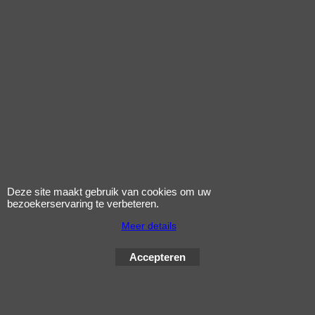
29.75
31.85
incl BTW
incl BTW
€
€
excl Verzendkosten
excl Verzendkosten
tellerhuis cs/gts zwart
tellerhuis aerox zwart
glans
Klik hier
Klik hier
Deze site maakt gebruik van cookies om uw
bezoekerservaring te verbeteren.
Meer details
Accepteren