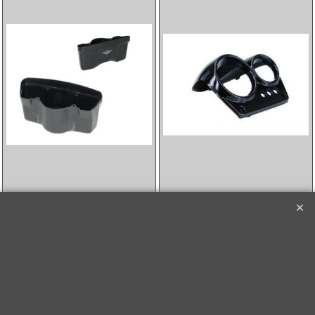
13.90
7.70
incl BTW
incl BTW
€
€
excl Verzendkosten
excl Verzendkosten
tellerhuis aerox
olietemperatuurmeter
chroom DMP
meter o.a. Honda
rood univ
Klik hier
Klik hier