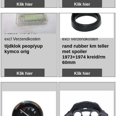
38.85
108.80
incl BTW
incl BTW
€
€
excl Verzendkosten
excl Verzendkosten
tellerworm et2-
houder km teller
4/gts300/quartz/sfe
ronde cockpit voor
rst/zip sp piag orig
ks50 lamphuis 55mm
267818
rvs
Klik hier
Klik hier