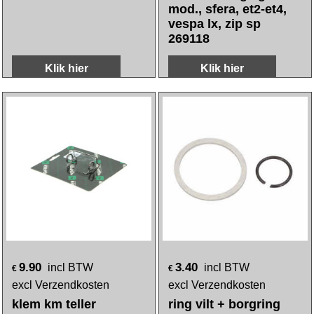
kreid/zun 82mm
teller montage gts alle
mod., sfera, et2-et4,
vespa lx, zip sp
269118
Klik hier
Klik hier
9.90
3.40
incl BTW
incl BTW
€
€