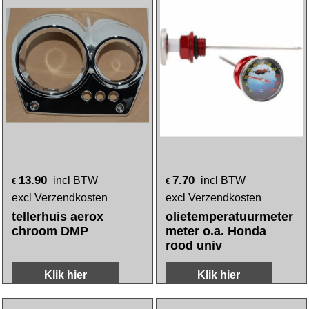
14.30
334.20
incl BTW
incl BTW
€
€
excl Verzendkosten
excl Verzendkosten
benzineklok rond
tellerhuis Piaggio
china retro/torino
origineel
/dashboarskap mp3
500cc, mp3-300cc,
mp3-350cc, mp3-
400cc
Klik hier
Klik hier