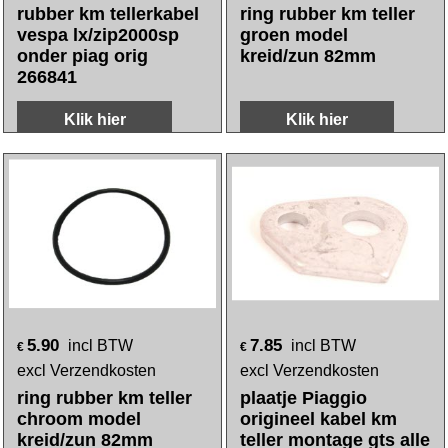
rubber km tellerkabel
ring rubber km teller
vespa lx/zip2000sp
groen model
onder piag orig
kreid/zun 82mm
266841
Klik hier
Klik hier
5.90
7.85
incl BTW
incl BTW
€
€
excl Verzendkosten
excl Verzendkosten
ring rubber km teller
plaatje Piaggio
chroom model
origineel kabel km