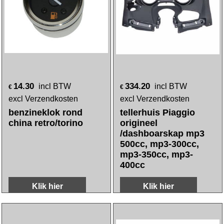
82.95
20.00
incl BTW
incl BTW
€
€
excl Verzendkosten
excl Verzendkosten
tijdklok peop/yup
rand rubber km teller
kymco orig
met spoiler
1973+1974 kreid/rm
60mm
Klik hier
Klik hier