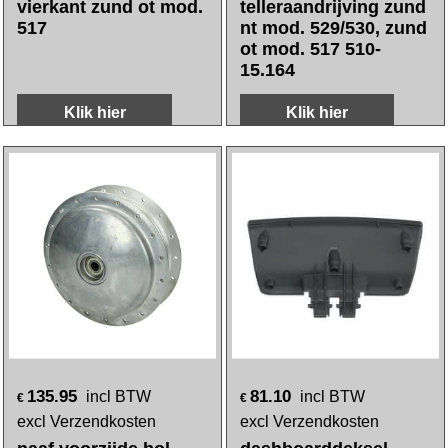
excl Verzendkosten
excl Verzendkosten
klem km teller
ring vilt + borgring
vierkant zund ot mod.
telleraandrijving zund
517
nt mod. 529/530, zund
ot mod. 517 510-
15.164
Klik hier
Klik hier