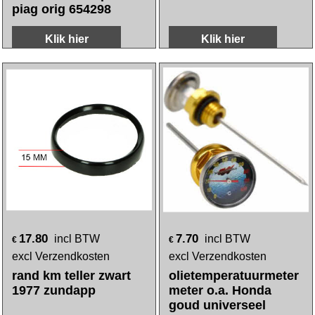
28.95
3.90
incl BTW
incl BTW
€
€
excl Verzendkosten
excl Verzendkosten
tellersteun vespa S
tellerworm axis
piag orig 654298
Klik hier
Klik hier