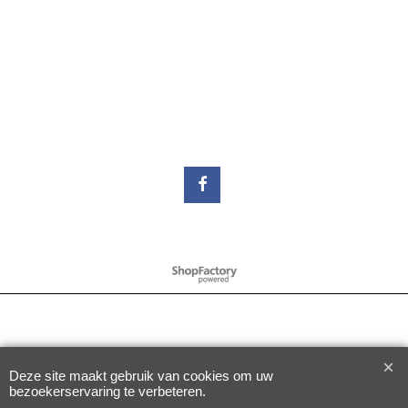
Webwinkel gemaakt met
ShopFactory webwinkel
software.
Deze site maakt gebruik van cookies om uw
bezoekerservaring te verbeteren.