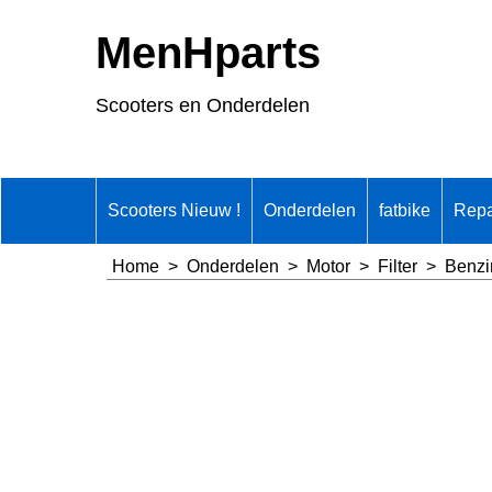
MenHparts
Scooters en Onderdelen
Scooters Nieuw !
Onderdelen
fatbike
Repa
Home
>
Onderdelen
>
Motor
>
Filter
>
Benzin