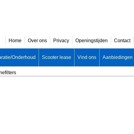
Home
Over ons
Privacy
Openingstijden
Contact
ratie/Onderhoud
Scooter lease
Vind ons
Aanbiedingen
efilters