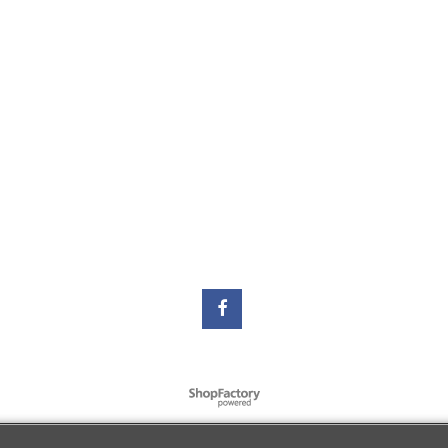
Webwinkel gemaakt met
ShopFactory webwinkel
software.