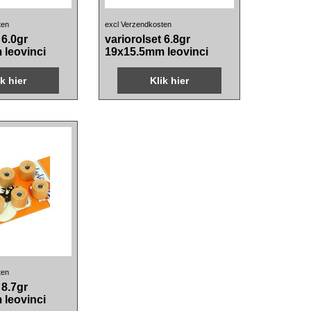
27.35
€
cl BTW
incl BTW
ten
excl Verzendkosten
 6.0gr
variorolset 6.8gr
leovinci
19x15.5mm leovinci
ik hier
Klik hier
cl BTW
ten
 8.7gr