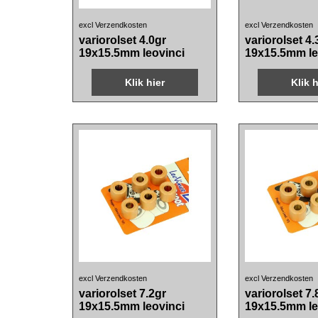
25.00
15.80
€
€
incl BTW
incl B
excl Verzendkosten
excl Verzendkosten
variorolset 4.0gr
variorolset 4.
19x15.5mm leovinci
19x15.5mm le
Klik hier
Klik h
33.10
25.20
€
€
incl BTW
incl B
excl Verzendkosten
excl Verzendkosten
variorolset 7.2gr
variorolset 7.