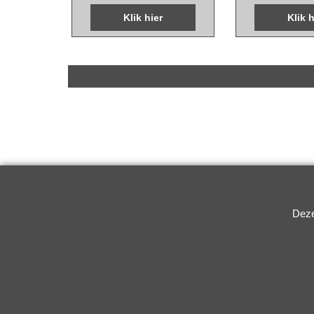
19x15.5mm leovinci
19x15.5mm le
Klik hier
Klik h
Deze