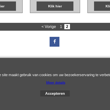
ovinci
19x15.5mm leovinci
19x15.5mm 
ier
Klik hier
Kl
< Vorige
1
2
Webwinkel gemaakt met
ShopFactory webwinkel
software.
 site maakt gebruik van cookies om uw bezoekerservaring te verbet
Meer details
Accepteren