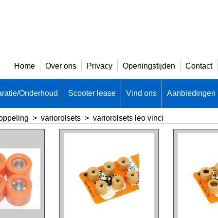
Home
Over ons
Privacy
Openingstijden
Contact
ratie/Onderhoud
Scooter lease
Vind ons
Aanbiedingen
oppeling
>
variorolsets
>
variorolsets leo vinci