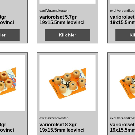
26.90
25.20
€
€
TW
incl BTW
in
excl Verzendkosten
excl Verzendkos
3gr
variorolset 5.7gr
variorolset
ovinci
19x15.5mm leovinci
19x15.5mm 
ier
Klik hier
Kl
29.20
19.80
€
€
TW
incl BTW
in
excl Verzendkosten
excl Verzendkos
8gr
variorolset 8.3gr
variorolset