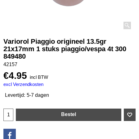
Variorol Piaggio origineel 13.5gr
21x17mm 1 stuks piaggio/vespa 4t 300
849480
42157
€
4.95
incl BTW
excl Verzendkosten
Levertijd:
5-7 dagen
Bestel