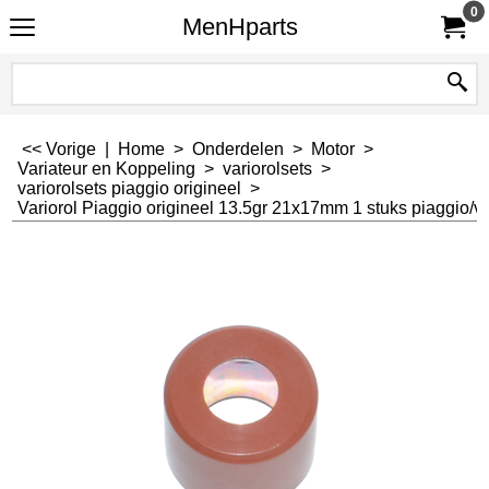
0
MenHparts
<< Vorige
|
Home
>
Onderdelen
>
Motor
>
Variateur en Koppeling
>
variorolsets
>
variorolsets piaggio origineel
>
Variorol Piaggio origineel 13.5gr 21x17mm 1 stuks piaggio/