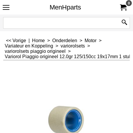
0
MenHparts
<< Vorige
|
Home
>
Onderdelen
>
Motor
>
Variateur en Koppeling
>
variorolsets
>
variorolsets piaggio origineel
>
Variorol Piaggio origineel 12.0gr 125/150cc 19x17mm 1 stuk