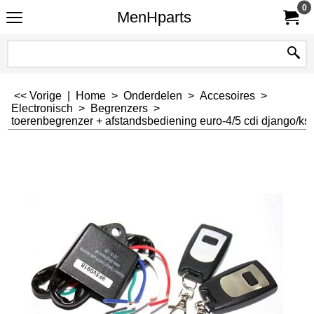
0
MenHparts
<< Vorige
|
Home
>
Onderdelen
>
Accesoires
>
Electronisch
>
Begrenzers
>
toerenbegrenzer + afstandsbediening euro-4/5 cdi django/ksb