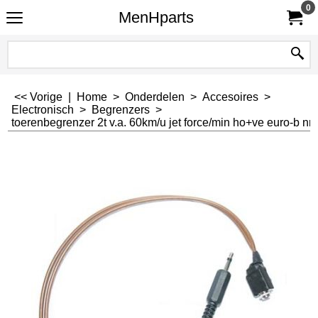
0
MenHparts
<< Vorige
|
Home
>
Onderdelen
>
Accesoires
>
Electronisch
>
Begrenzers
>
toerenbegrenzer 2t v.a. 60km/u jet force/min ho+ve euro-b nr 