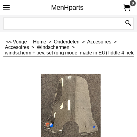
0
MenHparts
<< Vorige
|
Home
>
Onderdelen
>
Accesoires
>
Accesoires
>
Windschermen
>
windscherm + bev. set (orig model made in EU) fiddle 4 helde