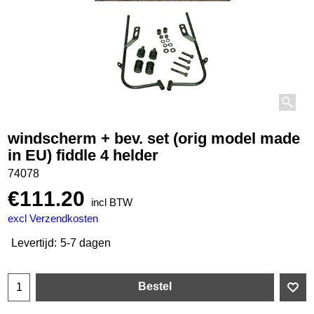
windscherm + bev. set (orig model made
in EU) fiddle 4 helder
74078
€
111.20
incl BTW
excl Verzendkosten
Levertijd:
5-7 dagen
Bestel