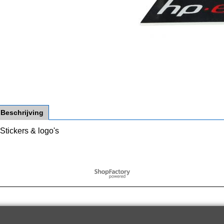
Beschrijving
Stickers & logo's
Webwinkel gemaakt met
ShopFactory webwinkel
software.