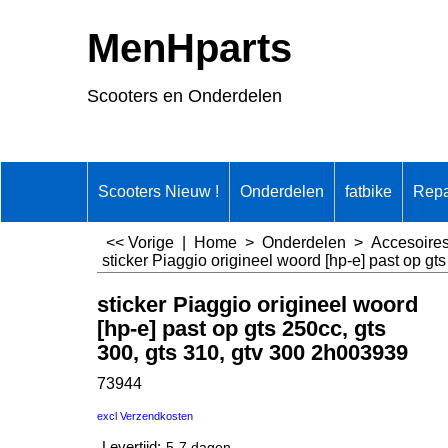
MenHparts
Scooters en Onderdelen
Scooters Nieuw !
Onderdelen
fatbike
Repa
<< Vorige
|
Home
>
Onderdelen
>
Accesoire
sticker Piaggio origineel woord [hp-e] past op gt
sticker Piaggio origineel woord
[hp-e] past op gts 250cc, gts
300, gts 310, gtv 300 2h003939
73944
excl Verzendkosten
Levertijd:
5-7 dagen