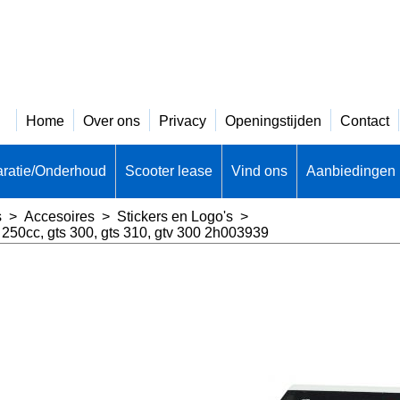
Home
Over ons
Privacy
Openingstijden
Contact
ratie/Onderhoud
Scooter lease
Vind ons
Aanbiedingen
s
>
Accesoires
>
Stickers en Logo's
>
s 250cc, gts 300, gts 310, gtv 300 2h003939