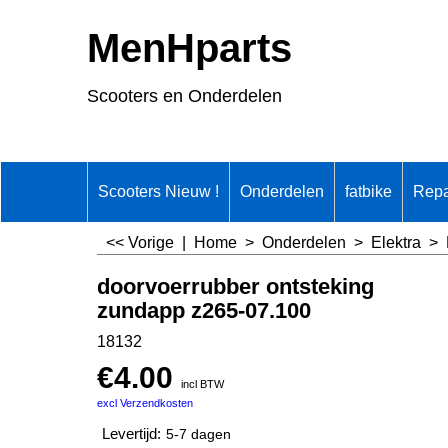
MenHparts
Scooters en Onderdelen
Scooters Nieuw !
Onderdelen
fatbike
Repa
<< Vorige
|
Home
>
Onderdelen
>
Elektra
>
doorvoerrubber ontsteking
zundapp z265-07.100
18132
€
4.00
incl BTW
excl Verzendkosten
Levertijd:
5-7 dagen