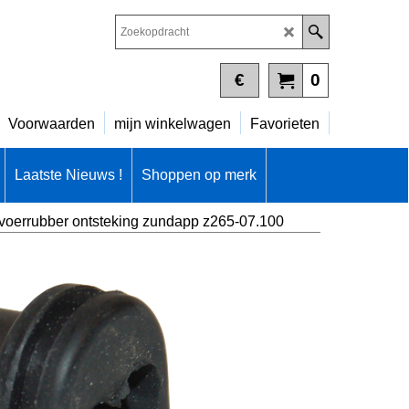
€
0
Voorwaarden
mijn winkelwagen
Favorieten
Laatste Nieuws !
Shoppen op merk
voerrubber ontsteking zundapp z265-07.100