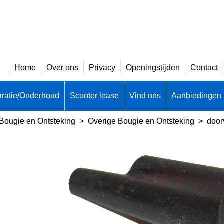
Home
Over ons
Privacy
Openingstijden
Contact
ratie/Onderhoud
Scooter lease
Vind ons
Aanbiedingen
Bougie en Ontsteking
>
Overige Bougie en Ontsteking
>
door