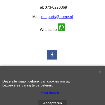
Tel: 073-6220369
Mail:
m-hparts@home.nl
Whatsapp
Webwinkel gemaakt met
Deze site maakt gebruik van cookies om uw
ShopFactory webwinkel
software.
bezoekerservaring te verbeteren.
Meer details
Accepteren