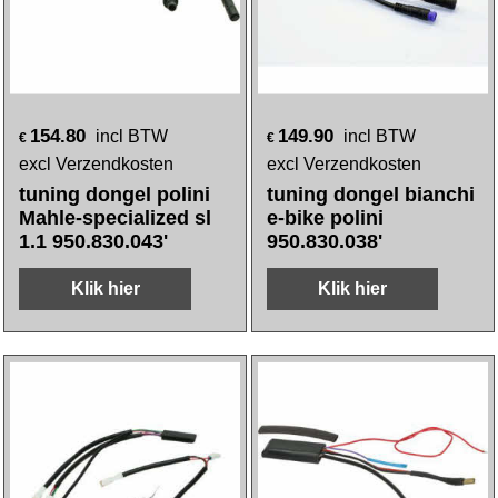
154.80
149.90
incl BTW
incl BTW
€
€
excl Verzendkosten
excl Verzendkosten
tuning dongel polini
tuning dongel bianchi
Mahle-specialized sl
e-bike polini
1.1 950.830.043'
950.830.038'
Klik hier
Klik hier