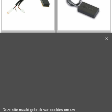
105.50
149.75
incl BTW
incl BTW
€
€
excl Verzendkosten
excl Verzendkosten
tuning dongel Polini
tuning dongel
Panasonic past op e-
active/performance
bike 950.830.032'
line bosch type 2/3 e-
bike polini
950.830.031'
Klik hier
Klik hier
Deze site maakt gebruik van cookies om uw