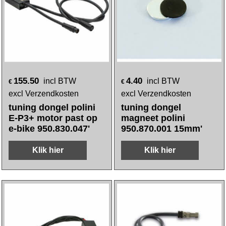
155.50
4.40
incl BTW
incl BTW
€
€
excl Verzendkosten
excl Verzendkosten
tuning dongel polini
tuning dongel
E-P3+ motor past op
magneet polini
e-bike 950.830.047'
950.870.001 15mm'
Klik hier
Klik hier