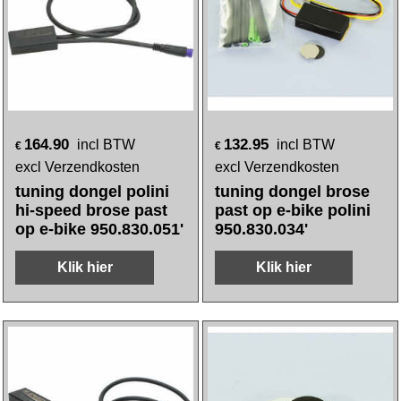
164.90
132.95
incl BTW
incl BTW
€
€
excl Verzendkosten
excl Verzendkosten
tuning dongel polini
tuning dongel brose
hi-speed brose past
past op e-bike polini
op e-bike 950.830.051'
950.830.034'
Klik hier
Klik hier