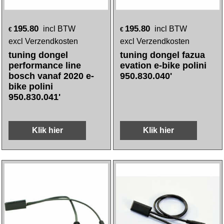
195.80
195.80
incl BTW
incl BTW
€
€
excl Verzendkosten
excl Verzendkosten
tuning dongel
tuning dongel fazua
performance line
evation e-bike polini
bosch vanaf 2020 e-
950.830.040'
bike polini
950.830.041'
Klik hier
Klik hier