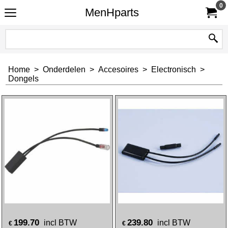
0
MenHparts
Home
>
Onderdelen
>
Accesoires
>
Electronisch
>
Dongels
199.70
239.80
incl BTW
incl BTW
€
€