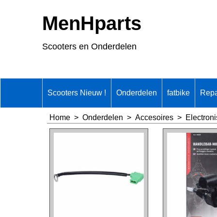
MenHparts
Scooters en Onderdelen
Scooters Nieuw !
Onderdelen
fatbike
Repa
Home
>
Onderdelen
>
Accesoires
>
Electron