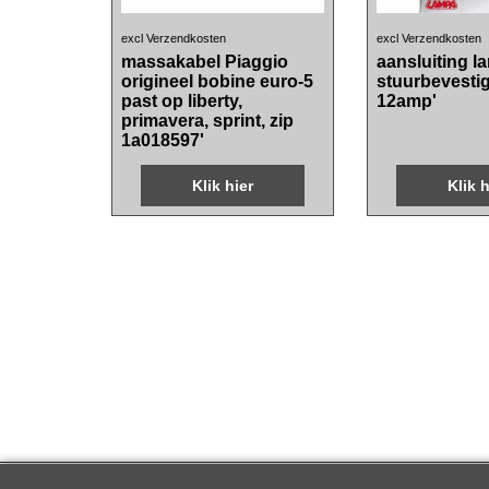
15.80
22.90
€
€
incl BTW
incl B
excl Verzendkosten
excl Verzendkosten
massakabel Piaggio
aansluiting l
origineel bobine euro-5
stuurbevesti
past op liberty,
12amp'
primavera, sprint, zip
1a018597'
Klik hier
Klik h