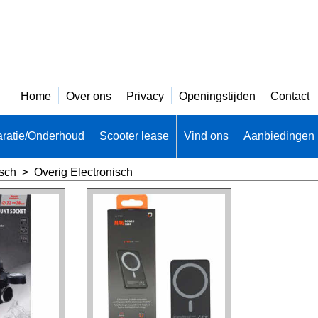
Home
Over ons
Privacy
Openingstijden
Contact
ratie/Onderhoud
Scooter lease
Vind ons
Aanbiedingen
isch
>
Overig Electronisch