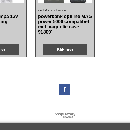
57.85
€
TW
incl BTW
excl Verzendkosten
ampa 12v
powerbank optiline MAG
ging
power 5000 compatibel
met magnetic case
91809'
ier
Klik hier
Webwinkel gemaakt met
ShopFactory webwinkel
software.