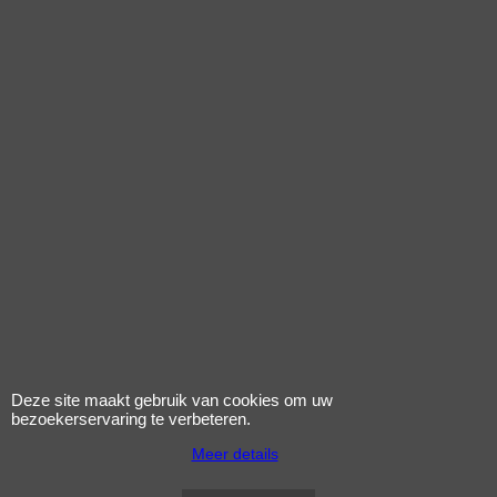
132.55
107.05
incl BTW
incl BTW
€
€
excl Verzendkosten
excl Verzendkosten
beenkleed t-max530
beenkleed silver wing
OJ Atmosfere
OJ Atmosfere
Klik hier
Klik hier
Deze site maakt gebruik van cookies om uw
bezoekerservaring te verbeteren.
Meer details