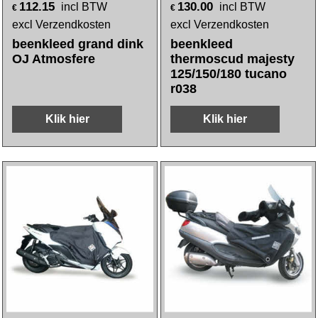
112.15
130.00
incl BTW
incl BTW
€
€
excl Verzendkosten
excl Verzendkosten
beenkleed grand dink
beenkleed
OJ Atmosfere
thermoscud majesty
125/150/180 tucano
r038
Klik hier
Klik hier