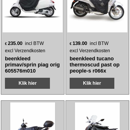
235.00
139.00
incl BTW
incl BTW
€
€
excl Verzendkosten
excl Verzendkosten
beenkleed
beenkleed tucano
primav/sprin piag orig
thermoscud past op
605576m010
people-s r066x
Klik hier
Klik hier