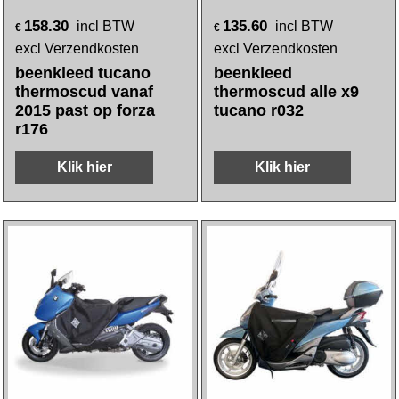
158.30
135.60
incl BTW
incl BTW
€
€
excl Verzendkosten
excl Verzendkosten
beenkleed tucano
beenkleed
thermoscud vanaf
thermoscud alle x9
2015 past op forza
tucano r032
r176
Klik hier
Klik hier