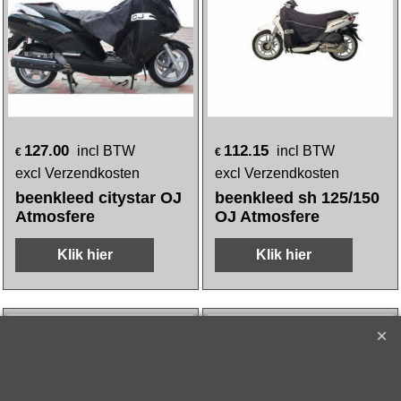
127.00
112.15
incl BTW
incl BTW
€
€
excl Verzendkosten
excl Verzendkosten
beenkleed citystar OJ
beenkleed sh 125/150
Atmosfere
OJ Atmosfere
Klik hier
Klik hier