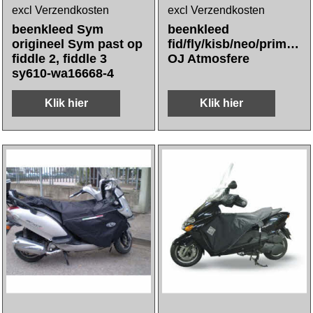
excl Verzendkosten
excl Verzendkosten
beenkleed Sym
beenkleed
origineel Sym past op
fid/fly/kisb/neo/primav/s
fiddle 2, fiddle 3
OJ Atmosfere
sy610-wa16668-4
Klik hier
Klik hier