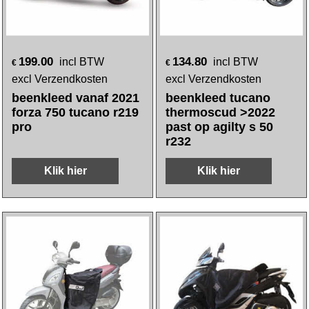
199.00
134.80
incl BTW
incl BTW
€
€
excl Verzendkosten
excl Verzendkosten
beenkleed vanaf 2021
beenkleed tucano
forza 750 tucano r219
thermoscud >2022
pro
past op agilty s 50
r232
Klik hier
Klik hier