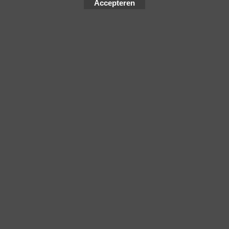
Accepteren
112.15
incl BTW
€
excl Verzendkosten
beenkleed xciting 400
OJ Atmosfere
Klik hier
1
2
3
4
5
6
7
Volgende >