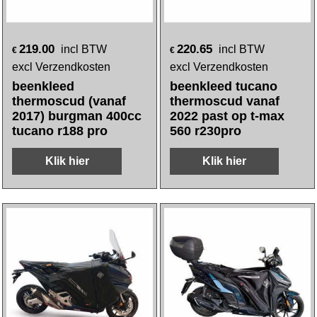
219.00
220.65
incl BTW
incl BTW
€
€
excl Verzendkosten
excl Verzendkosten
beenkleed
beenkleed tucano
thermoscud (vanaf
thermoscud vanaf
2017) burgman 400cc
2022 past op t-max
tucano r188 pro
560 r230pro
Klik hier
Klik hier