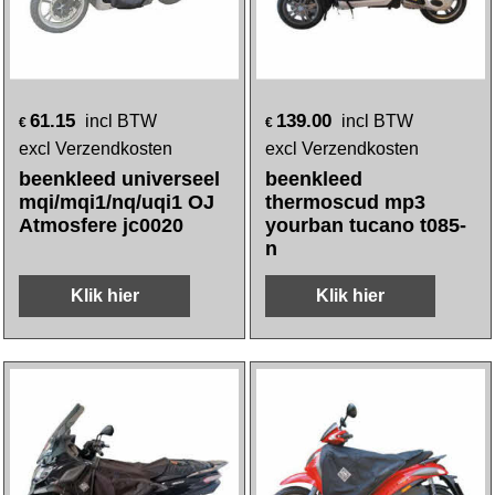
61.15
139.00
incl BTW
incl BTW
€
€
excl Verzendkosten
excl Verzendkosten
beenkleed universeel
beenkleed
mqi/mqi1/nq/uqi1 OJ
thermoscud mp3
Atmosfere jc0020
yourban tucano t085-
n
Klik hier
Klik hier