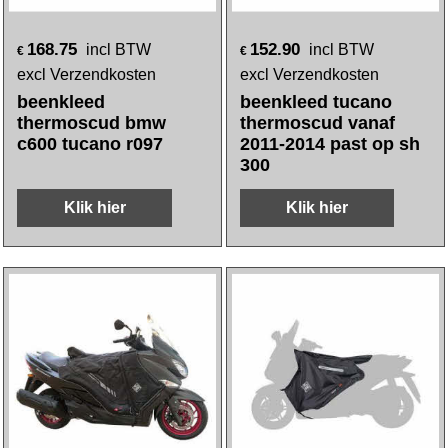
168.75
152.90
incl BTW
incl BTW
€
€
excl Verzendkosten
excl Verzendkosten
beenkleed
beenkleed tucano
thermoscud bmw
thermoscud vanaf
c600 tucano r097
2011-2014 past op sh
300
Klik hier
Klik hier