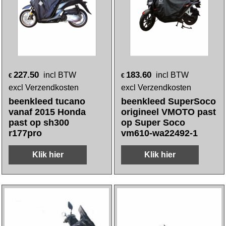
227.50
183.60
incl BTW
incl BTW
€
€
excl Verzendkosten
excl Verzendkosten
beenkleed tucano
beenkleed SuperSoco
vanaf 2015 Honda
origineel VMOTO past
past op sh300
op Super Soco
r177pro
vm610-wa22492-1
Klik hier
Klik hier