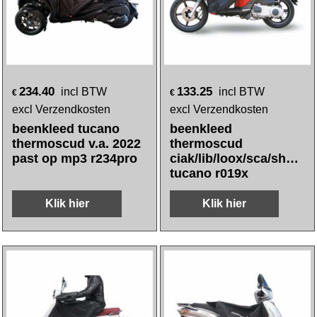
234.40
133.25
incl BTW
incl BTW
€
€
excl Verzendkosten
excl Verzendkosten
beenkleed tucano
beenkleed
thermoscud v.a. 2022
thermoscud
past op mp3 r234pro
ciak/lib/loox/sca/sh50/
tucano r019x
Klik hier
Klik hier