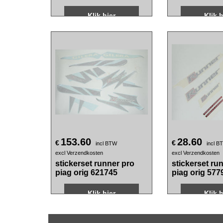
origineel special edition
voorwiel Piag
zwart/groen past op zip
past op mp3 
4t [euro5] 2h005871
2h005176000
Klik hier
Klik h
153.60
28.60
€
€
incl BTW
incl B
excl Verzendkosten
excl Verzendkosten
stickerset runner pro
stickerset ru