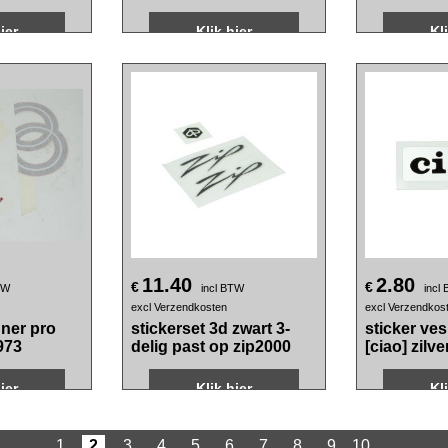
gio rood
trophy racingset zwart
[primavera
530 HPE
past op elettrica,
chroom 1b
a1
primavera, sprint
3317672
ier
Klik hier
Kl
11.40
2.80
€
€
TW
incl BTW
incl
excl Verzendkosten
excl Verzendkos
nner pro
stickerset 3d zwart 3-
sticker ve