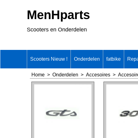
MenHparts
Scooters en Onderdelen
Scooters Nieuw !
Onderdelen
fatbike
Repa
Home
>
Onderdelen
>
Accesoires
>
Accesoir