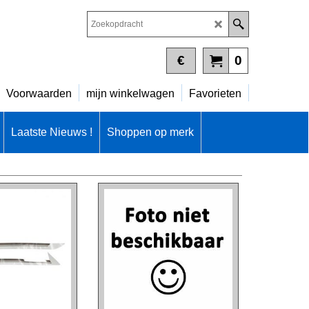
€
0
Voorwaarden
mijn winkelwagen
Favorieten
Laatste Nieuws !
Shoppen op merk