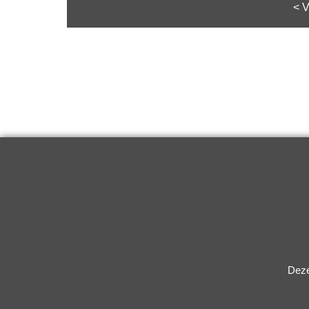
piag orig 621745
piag orig 577
Klik hier
Klik h
< V
Deze