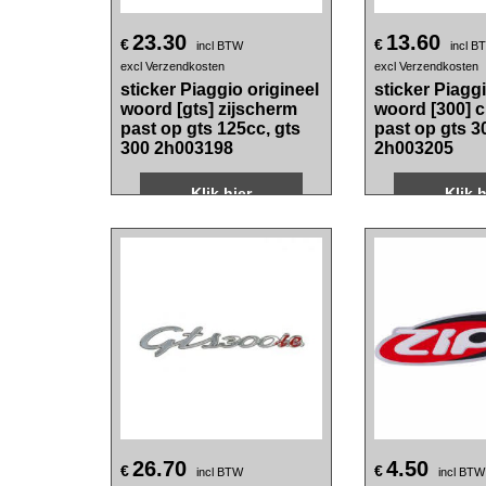
23.30
13.60
€
€
incl BTW
incl B
excl Verzendkosten
excl Verzendkosten
sticker Piaggio origineel
sticker Piaggi
woord [gts] zijscherm
woord [300] 
past op gts 125cc, gts
past op gts 3
300 2h003198
2h003205
Klik hier
Klik h