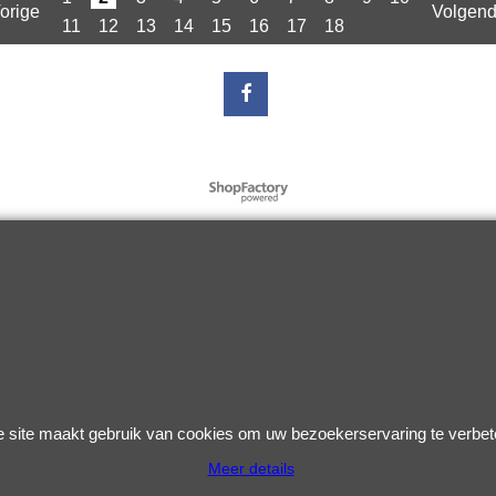
973
delig past op zip2000
[ciao] zilve
ier
Klik hier
Kl
1
2
3
4
5
6
7
8
9
10
orige
Volgend
11
12
13
14
15
16
17
18
Webwinkel gemaakt met
ShopFactory webwinkel
software.
 site maakt gebruik van cookies om uw bezoekerservaring te verbet
Meer details