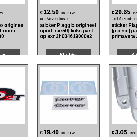
12.50
29.65
€
€
TW
incl BTW
in
excl Verzendkosten
excl Verzendkos
o origineel
sticker Piaggio origineel
sticker Pia
chroom
sport [sxr50] links past
[pic nic] p
00
op sxr 2h004619000a2
primavera
ier
Klik hier
Kl