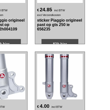
24.85
€
cl BTW
incl BTW
ten
excl Verzendkosten
ggio origineel
sticker Piaggio origineel
ast op
past op gts 250 ie
 2h004109
656235
ik hier
Klik hier