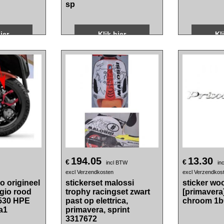
excl Verzendkosten
excl Verzendkos
P1 groen
stickerset GP1 oranje
stickerset 
 past op zip
fluor 16-delig past op zip
16-delig pa
sp
ier
Klik hier
Kl
194.05
13.30
€
€
incl BTW
in
excl Verzendkosten
excl Verzendkos
o origineel
stickerset malossi
sticker wo