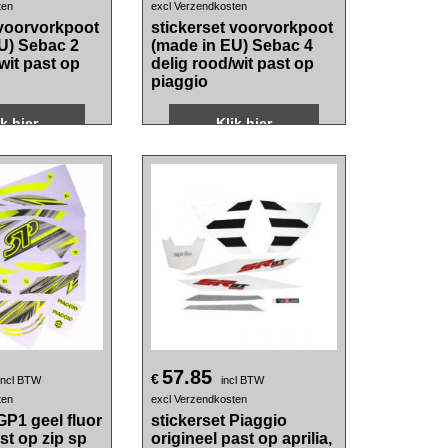
4.00
€
 BTW
incl BTW
ten
excl Verzendkosten
 voorvorkpoot
stickerset voorvorkpoot
U) Sebac 2
(made in EU) Sebac 4
wit past op
delig rood/wit past op
piaggio
ik hier
Klik hier
57.85
€
incl BTW
incl BTW