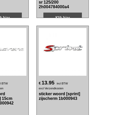
ten
excl Verzendkosten
GP1 geel fluor
stickerset Piaggio
st op zip sp
origineel past op aprilia,
sr 125/200
2h004784000a4
ik hier
Klik hier
13.95
€
cl BTW
incl BTW
ten
excl Verzendkosten
ord
sticker woord [sprint]