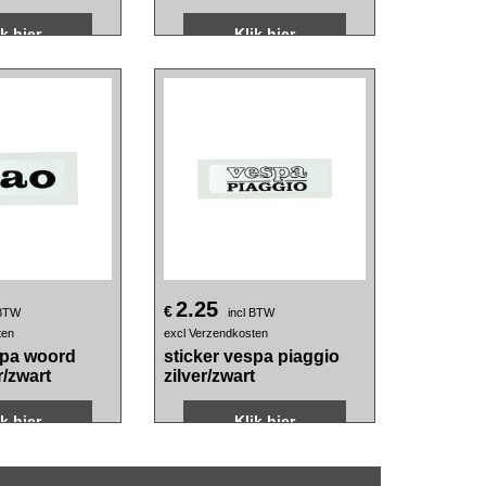
] 15cm
zijscherm 1b000943
000942
ik hier
Klik hier
2.25
€
 BTW
incl BTW
ten
excl Verzendkosten
spa woord
sticker vespa piaggio