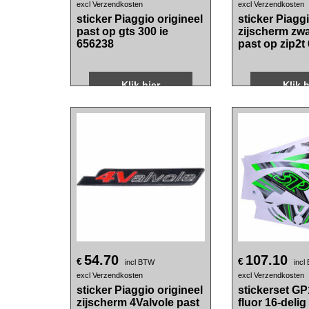
26.70
4.50
€
€
incl BTW
incl BTW
excl Verzendkosten
excl Verzendkosten
sticker Piaggio origineel
sticker Piaggi
past op gts 300 ie
zijscherm zwa
656238
past op zip2t
Klik hier
Klik h
54.70
107.10
€
€
incl BTW
incl