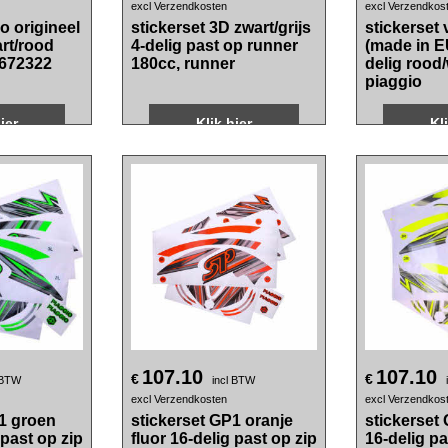
19.40
3.05
€
€
incl BTW
incl
excl Verzendkosten
excl Verzendkos
o origineel
stickerset 3D zwart/grijs
stickerset
rt/rood
4-delig past op runner
(made in E
 672322
180cc, runner
delig rood/
piaggio
ier
Klik hier
Kl
107.10
107.10
€
€
 BTW
incl BTW