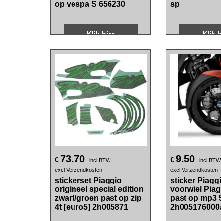
excl Verzendkosten
excl Verzendkosten
sticker Piaggio origineel
stickerset G
zijscherm 4Valvole past
fluor 16-delig
op vespa S 656230
sp
Klik hier
Klik h
73.70
9.50
€
€
incl BTW
incl BTW
excl Verzendkosten
excl Verzendkosten
stickerset Piaggio
sticker Piaggi