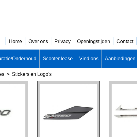
Home
Over ons
Privacy
Openingstijden
Contact
ratie/Onderhoud
Scooter lease
Vind ons
Aanbiedingen
es
>
Stickers en Logo's