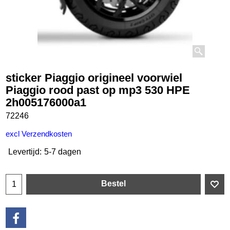
sticker Piaggio origineel voorwiel
Piaggio rood past op mp3 530 HPE
2h005176000a1
72246
€
9.50
incl BTW
excl Verzendkosten
Levertijd:
5-7 dagen
Bestel