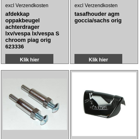
excl Verzendkosten
excl Verzendkosten
afdekkap
tasafhouder agm
oppakbeugel
goccia/sachs orig
achterdrager
lxv/vespa lx/vespa S
chroom piag orig
623336
Klik hier
Klik hier