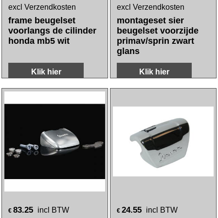
excl Verzendkosten
excl Verzendkosten
frame beugelset
montageset sier
voorlangs de cilinder
beugelset voorzijde
honda mb5 wit
primav/sprin zwart
glans
Klik hier
Klik hier
83.25
24.55
incl BTW
incl BTW
€
€