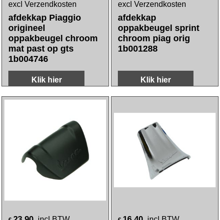
excl Verzendkosten
excl Verzendkosten
afdekkap Piaggio
afdekkap
origineel
oppakbeugel sprint
oppakbeugel chroom
chroom piag orig
mat past op gts
1b001288
1b004746
Klik hier
Klik hier
23.90
16.40
incl BTW
incl BTW