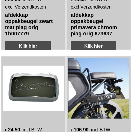
€
€
excl Verzendkosten
excl Verzendkosten
afdekkap
afdekkap
oppakbeugel zwart
oppakbeugel
mat piag orig
primavera chroom
1b007779
piag orig 673637
Klik hier
Klik hier
24.50
106.90
incl BTW
incl BTW
€
€