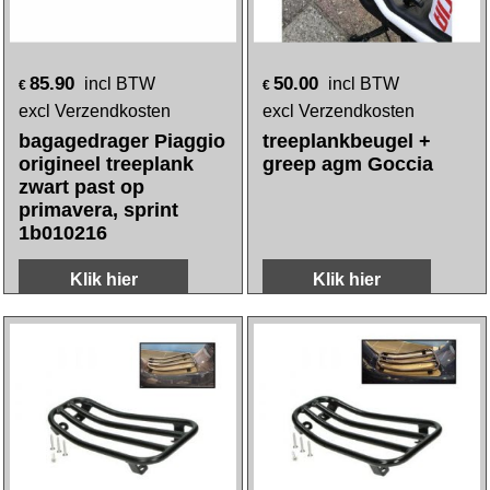
85.90
50.00
incl BTW
incl BTW
€
€
excl Verzendkosten
excl Verzendkosten
bagagedrager Piaggio
treeplankbeugel +
origineel treeplank
greep agm Goccia
zwart past op
primavera, sprint
1b010216
Klik hier
Klik hier