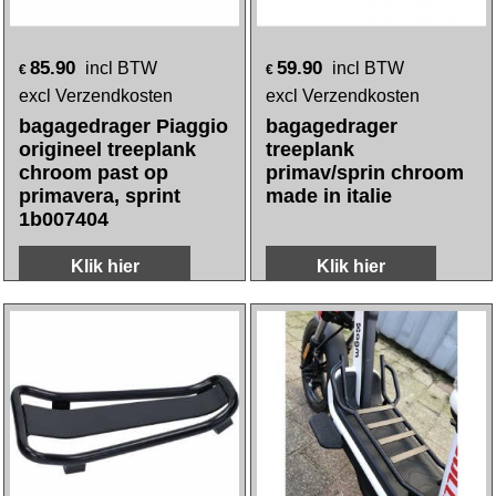
85.90
59.90
incl BTW
incl BTW
€
€
excl Verzendkosten
excl Verzendkosten
bagagedrager Piaggio
bagagedrager
origineel treeplank
treeplank
chroom past op
primav/sprin chroom
primavera, sprint
made in italie
1b007404
Klik hier
Klik hier