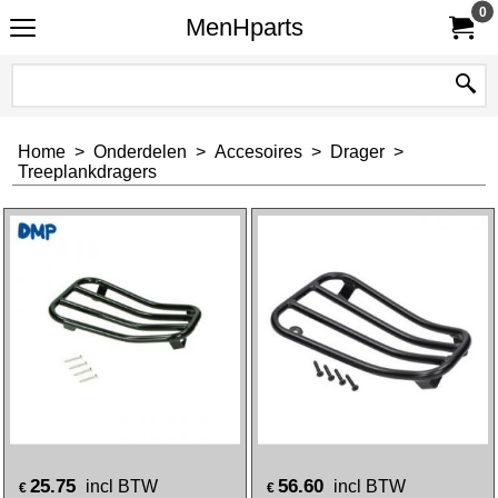
0
MenHparts
Home
>
Onderdelen
>
Accesoires
>
Drager
>
Treeplankdragers
25.75
56.60
incl BTW
incl BTW
€
€