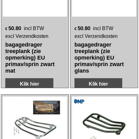
50.80
50.80
incl BTW
incl BTW
€
€
excl Verzendkosten
excl Verzendkosten
bagagedrager
bagagedrager
treeplank (zie
treeplank (zie
opmerking) EU
opmerking) EU
primav/sprin zwart
primav/sprin zwart
mat
glans
Klik hier
Klik hier