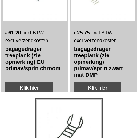
61.20
25.75
incl BTW
incl BTW
€
€
excl Verzendkosten
excl Verzendkosten
bagagedrager
bagagedrager
treeplank (zie
treeplank (zie
opmerking) EU
opmerking)
primav/sprin chroom
primav/sprin zwart
mat DMP
Klik hier
Klik hier