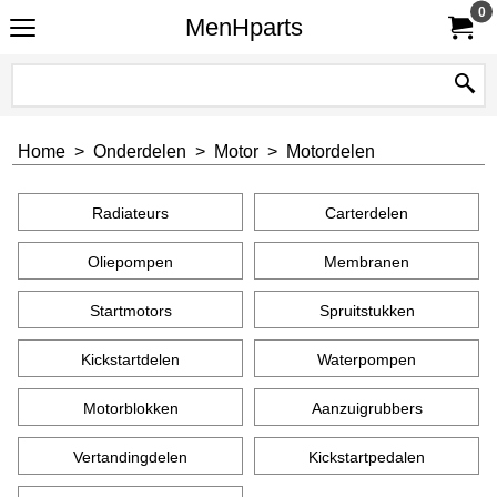
0
MenHparts
Home
>
Onderdelen
>
Motor
>
Motordelen
Radiateurs
Carterdelen
Oliepompen
Membranen
Startmotors
Spruitstukken
Kickstartdelen
Waterpompen
Motorblokken
Aanzuigrubbers
Vertandingdelen
Kickstartpedalen