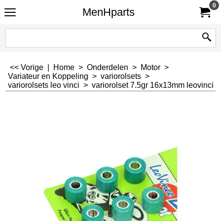
0
MenHparts
<< Vorige
|
Home
>
Onderdelen
>
Motor
>
Variateur en Koppeling
>
variorolsets
>
variorolsets leo vinci
>
variorolset 7.5gr 16x13mm leovinci