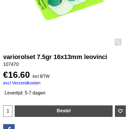
variorolset 7.5gr 16x13mm leovinci
107470
€
16.60
incl BTW
excl Verzendkosten
Levertijd:
5-7 dagen
Bestel