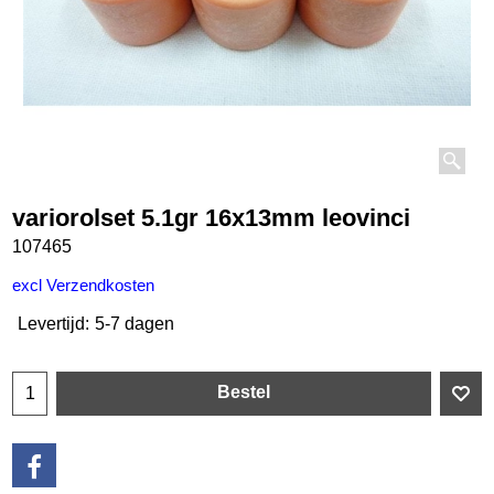
variorolset 5.1gr 16x13mm leovinci
107465
€
18.55
incl BTW
excl Verzendkosten
Levertijd:
5-7 dagen
Bestel