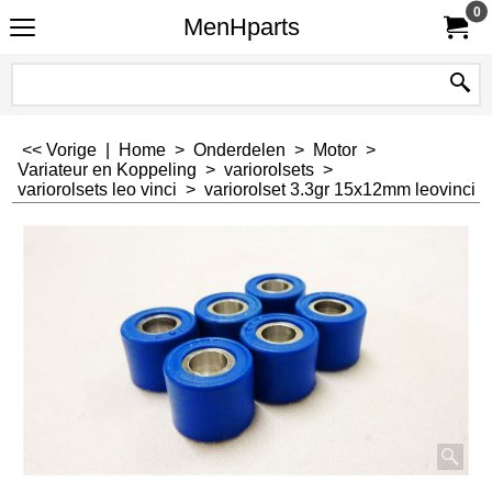
0
MenHparts
<< Vorige
|
Home
>
Onderdelen
>
Motor
>
Variateur en Koppeling
>
variorolsets
>
variorolsets leo vinci
>
variorolset 3.3gr 15x12mm leovinci