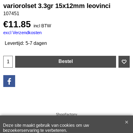
variorolset 3.3gr 15x12mm leovinci
107451
€
11.85
incl BTW
excl Verzendkosten
Levertijd:
5-7 dagen
Bestel
Webwinkel gemaakt met
ShopFactory webwinkel
software.
Deze site maakt gebruik van cookies om uw
bezoekerservaring te verbeteren.