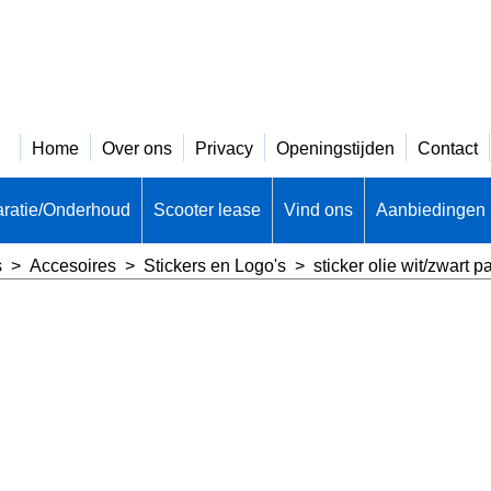
Home
Over ons
Privacy
Openingstijden
Contact
ratie/Onderhoud
Scooter lease
Vind ons
Aanbiedingen
s
>
Accesoires
>
Stickers en Logo's
>
sticker olie wit/zwart p