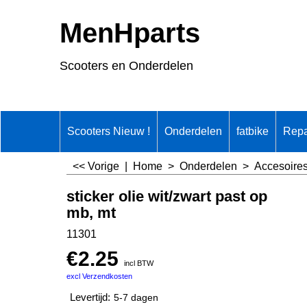
MenHparts
Scooters en Onderdelen
Scooters Nieuw !
Onderdelen
fatbike
Repa
<< Vorige
|
Home
>
Onderdelen
>
Accesoire
sticker olie wit/zwart past op
mb, mt
11301
€
2.25
incl BTW
excl Verzendkosten
Levertijd:
5-7 dagen