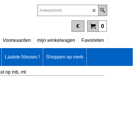
€
0
Voorwaarden
mijn winkelwagen
Favorieten
Laatste Nieuws !
Shoppen op merk
ast op mb, mt