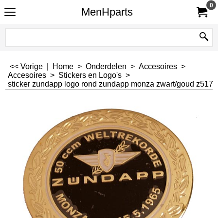
0
MenHparts
<< Vorige
|
Home
>
Onderdelen
>
Accesoires
>
Accesoires
>
Stickers en Logo's
>
sticker zundapp logo rond zundapp monza zwart/goud z517-