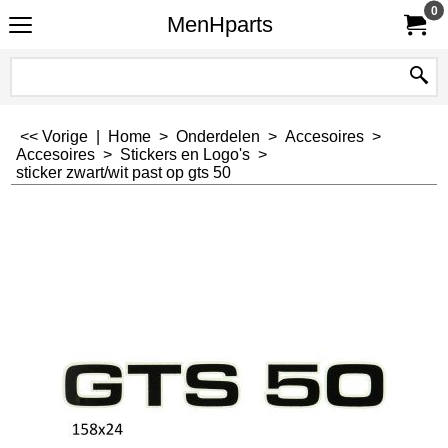
0
MenHparts
<< Vorige
|
Home
>
Onderdelen
>
Accesoires
>
Accesoires
>
Stickers en Logo's
>
sticker zwart/wit past op gts 50