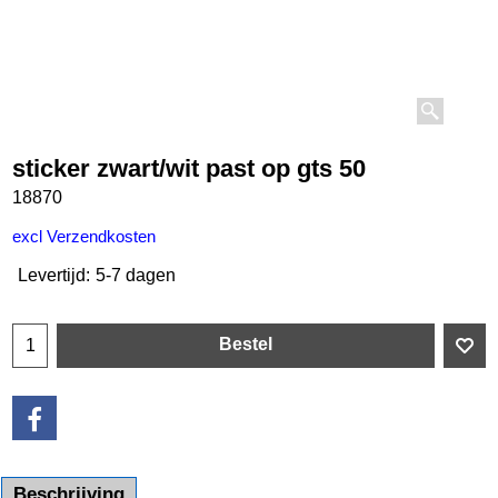
sticker zwart/wit past op gts 50
18870
€
2.35
incl BTW
excl Verzendkosten
Levertijd:
5-7 dagen
Bestel