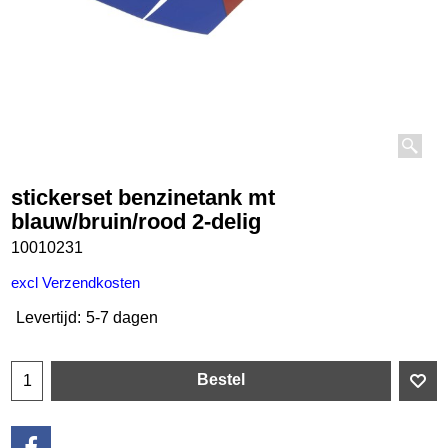
stickerset benzinetank mt
blauw/bruin/rood 2-delig
10010231
€
11.95
incl BTW
excl Verzendkosten
Levertijd:
5-7 dagen
Bestel