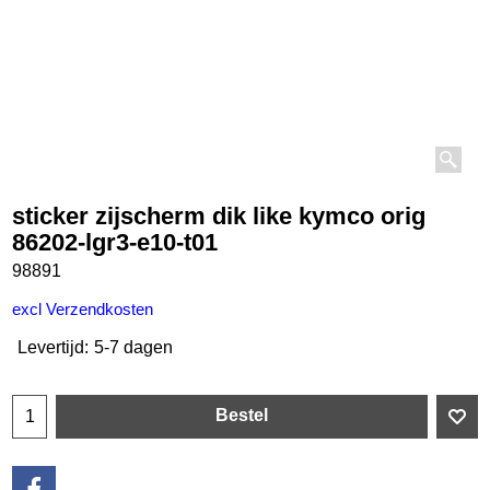
sticker zijscherm dik like kymco orig
86202-lgr3-e10-t01
98891
€
13.85
incl BTW
excl Verzendkosten
Levertijd:
5-7 dagen
Bestel