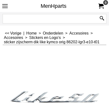
0
MenHparts
<< Vorige
|
Home
>
Onderdelen
>
Accesoires
>
Accesoires
>
Stickers en Logo's
>
sticker zijscherm dik like kymco orig 86202-lgr3-e10-t01