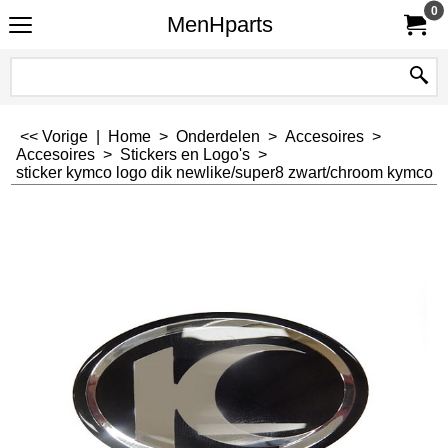
0
MenHparts
<< Vorige
|
Home
>
Onderdelen
>
Accesoires
>
Accesoires
>
Stickers en Logo's
>
sticker kymco logo dik newlike/super8 zwart/chroom kymco o