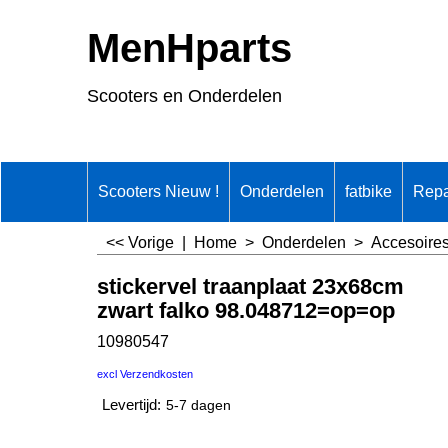
MenHparts
Scooters en Onderdelen
Scooters Nieuw !
Onderdelen
fatbike
Repa
<< Vorige
|
Home
>
Onderdelen
>
Accesoire
stickervel traanplaat 23x68cm
zwart falko 98.048712=op=op
10980547
excl Verzendkosten
Levertijd:
5-7 dagen