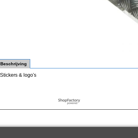
Beschrijving
Stickers & logo's
Webwinkel gemaakt met
ShopFactory webwinkel
software.