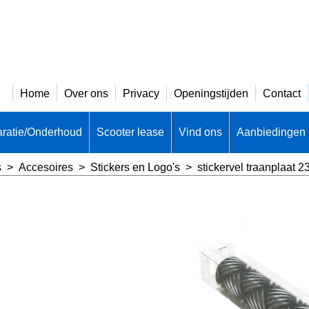
Home
Over ons
Privacy
Openingstijden
Contact
ratie/Onderhoud
Scooter lease
Vind ons
Aanbiedingen
s
>
Accesoires
>
Stickers en Logo's
>
stickervel traanplaat