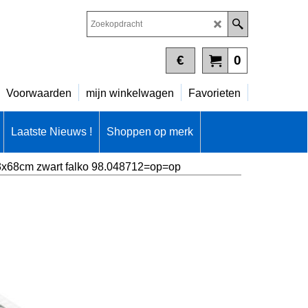
€
0
Voorwaarden
mijn winkelwagen
Favorieten
Laatste Nieuws !
Shoppen op merk
 23x68cm zwart falko 98.048712=op=op