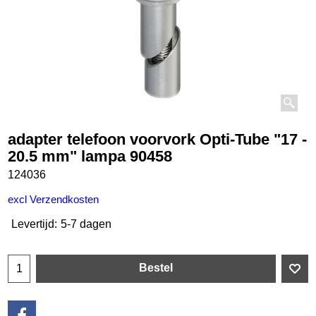
adapter telefoon voorvork Opti-Tube "17 -
20.5 mm" lampa 90458
124036
€
30.10
incl BTW
excl Verzendkosten
Levertijd:
5-7 dagen
Bestel