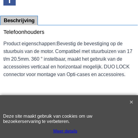
Beschrijving
Telefoonhouders
Product eigenschappen:Bevestig de bevestiging op de
stuurbuis van de motor. Compatibel met stuurbuizen van 17
t/m 20.5mm. 360 ° instelbaar, maakt het gebruik van de
accessoires verticaal en horizontaal mogelijk. DUO LOCK
connector voor montage van Opti-cases en accessoires.
Deze site maakt gebruik van cookies om uw
Webwinkel gemaakt met
ShopFactory webwinkel
bezoekerservaring te verbeteren.
software.
Meer details