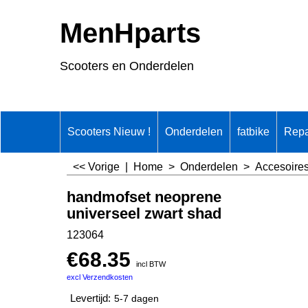
MenHparts
Scooters en Onderdelen
Scooters Nieuw !
Onderdelen
fatbike
Repa
<< Vorige
|
Home
>
Onderdelen
>
Accesoire
handmofset neoprene
universeel zwart shad
123064
€
68.35
incl BTW
excl Verzendkosten
Levertijd:
5-7 dagen