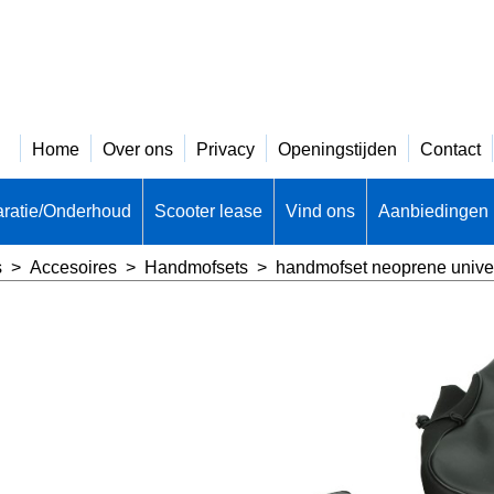
Home
Over ons
Privacy
Openingstijden
Contact
ratie/Onderhoud
Scooter lease
Vind ons
Aanbiedingen
s
>
Accesoires
>
Handmofsets
>
handmofset neoprene unive