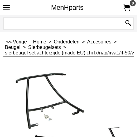
0
MenHparts
<< Vorige
|
Home
>
Onderdelen
>
Accesoires
>
Beugel
>
Sierbeugelsets
>
sierbeugel set achterzijde (made EU) chi lx/nap/riva1/rl-50/