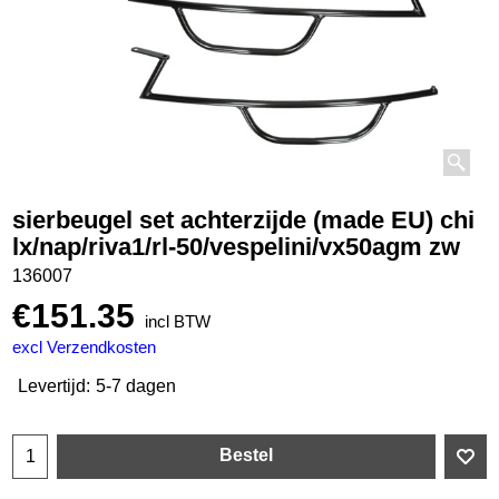
sierbeugel set achterzijde (made EU) chi
lx/nap/riva1/rl-50/vespelini/vx50agm zw
136007
€
151.35
incl BTW
excl Verzendkosten
Levertijd:
5-7 dagen
Bestel