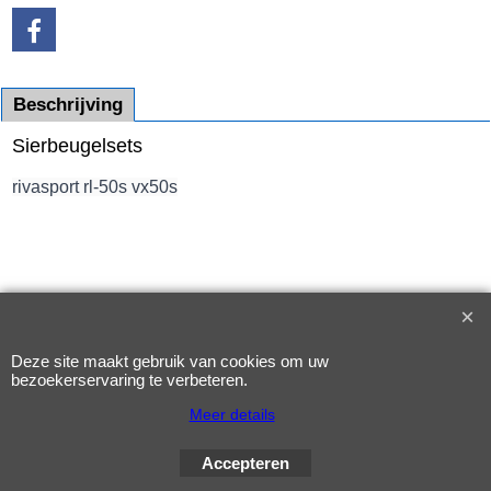
Beschrijving
Sierbeugelsets
rivasport rl-50s vx50s
Webwinkel gemaakt met
ShopFactory webwinkel
software.
Deze site maakt gebruik van cookies om uw
bezoekerservaring te verbeteren.
Meer details
Accepteren