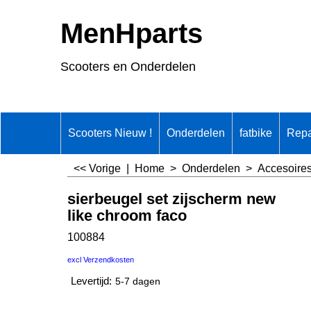
MenHparts
Scooters en Onderdelen
Scooters Nieuw !
Onderdelen
fatbike
Repa
<< Vorige
|
Home
>
Onderdelen
>
Accesoire
sierbeugel set zijscherm new
like chroom faco
100884
€
135.65
incl BTW
excl Verzendkosten
Levertijd:
5-7 dagen