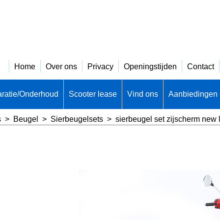
Home
Over ons
Privacy
Openingstijden
Contact
ratie/Onderhoud
Scooter lease
Vind ons
Aanbiedingen
s
>
Beugel
>
Sierbeugelsets
>
sierbeugel set zijscherm new 