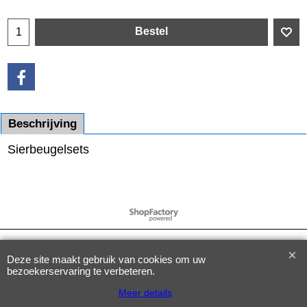
Levertijd:
5-7 dagen
Bestel
Beschrijving
Sierbeugelsets
Webwinkel gemaakt met
ShopFactory webwinkel
software.
Deze site maakt gebruik van cookies om uw
bezoekerservaring te verbeteren.
Meer details