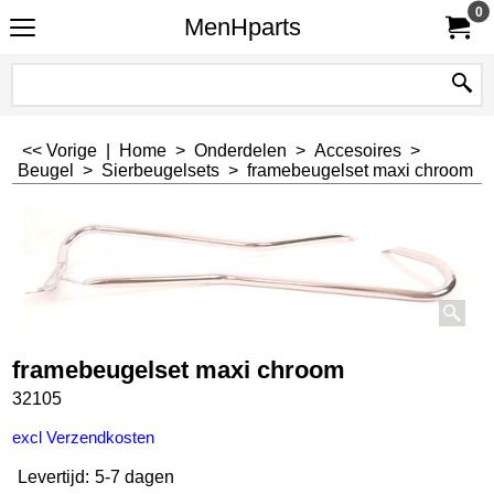
0
MenHparts
<< Vorige
|
Home
>
Onderdelen
>
Accesoires
>
Beugel
>
Sierbeugelsets
>
framebeugelset maxi chroom
framebeugelset maxi chroom
32105
€
18.45
incl BTW
excl Verzendkosten