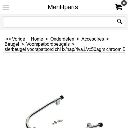
0
MenHparts
<< Vorige
|
Home
>
Onderdelen
>
Accesoires
>
Beugel
>
Voorspatbordbeugels
>
sierbeugel voorspatbord chi lx/nap/riva1/vx50agm chroom 