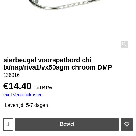
sierbeugel voorspatbord chi
lx/nap/riva1/vx50agm chroom DMP
136016
€
14.40
incl BTW
excl Verzendkosten
Levertijd:
5-7 dagen
Bestel