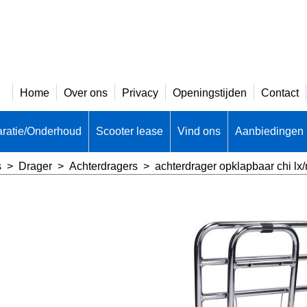
Home
Over ons
Privacy
Openingstijden
Contact
ratie/Onderhoud
Scooter lease
Vind ons
Aanbiedingen
s
>
Drager
>
Achterdragers
>
achterdrager opklapbaar chi lx