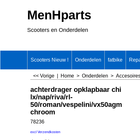
MenHparts
Scooters en Onderdelen
Scooters Nieuw !
Onderdelen
fatbike
Repa
<< Vorige
|
Home
>
Onderdelen
>
Accesoire
achterdrager opklapbaar chi
lx/nap/riva/rl-
50/roman/vespelini/vx50agm
chroom
78236
excl Verzendkosten