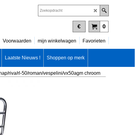
€
0
Voorwaarden
mijn winkelwagen
Favorieten
Laatste Nieuws !
Shoppen op merk
/nap/riva/rl-50/roman/vespelini/vx50agm chroom