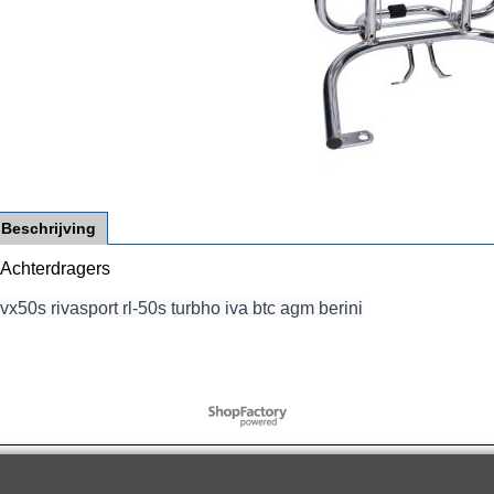
Beschrijving
Achterdragers
vx50s rivasport rl-50s turbho iva btc agm berini
Webwinkel gemaakt met
ShopFactory webwinkel
software.