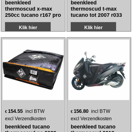
239.05
152.55
incl BTW
incl BTW
€
€
excl Verzendkosten
excl Verzendkosten
beenkleed
beenkleed
thermoscud x-max
thermoscud t-max
250cc tucano r167 pro
tucano tot 2007 r033
Klik hier
Klik hier