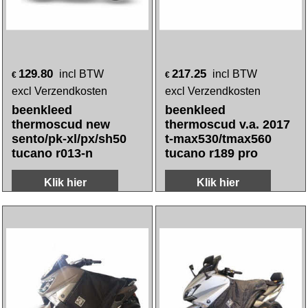
218.25
139.50
incl BTW
incl BTW
€
€
excl Verzendkosten
excl Verzendkosten
beenkleed thermo
beenkleed
BMW c 400 x tucano
thermoscud grand
r196 pro
dink/new dink
50/125cc tucano r065
vanaf 2006
Klik hier
Klik hier