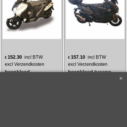
142.65
170.85
incl BTW
incl BTW
€
€
excl Verzendkosten
excl Verzendkosten
beenkleed
beenkleed
thermoscud n max
thermoscud t-max530
125cc tucano r180
tucano r089 vanaf
2012
Klik hier
Klik hier