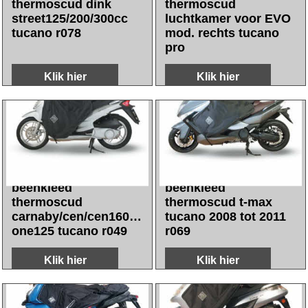
141.55
7.90
incl BTW
incl BTW
€
€
excl Verzendkosten
excl Verzendkosten
beenkleed
beenkleed
thermoscud dink
thermoscud
street125/200/300cc
luchtkamer voor EVO
tucano r078
mod. rechts tucano
pro
Klik hier
Klik hier