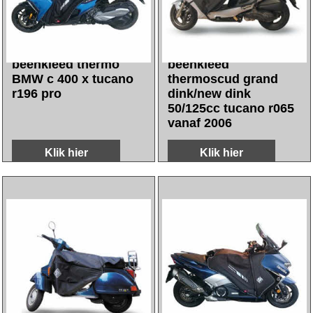
139.60
149.80
incl BTW
incl BTW
€
€
excl Verzendkosten
excl Verzendkosten
beenkleed
beenkleed
thermoscud
thermoscud t-max
carnaby/cen/cen160/sh125/150/spc
tucano 2008 tot 2011
one125 tucano r049
r069
Klik hier
Klik hier