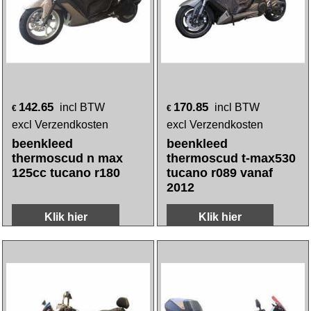
129.80
217.25
incl BTW
incl BTW
€
€
excl Verzendkosten
excl Verzendkosten
beenkleed
beenkleed
thermoscud new
thermoscud v.a. 2017
sento/pk-xl/px/sh50
t-max530/tmax560
tucano r013-n
tucano r189 pro
Klik hier
Klik hier