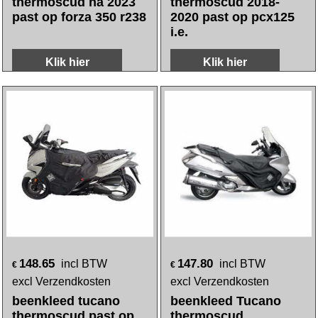
154.55
156.80
incl BTW
incl BTW
€
€
excl Verzendkosten
excl Verzendkosten
beenkleed tucano
beenkleed tucano
thermoscud na 2023
thermoscud 2018-
past op forza 350 r238
2020 past op pcx125
i.e.
Klik hier
Klik hier