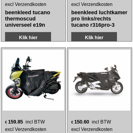
excl Verzendkosten
excl Verzendkosten
beenkleed tucano
beenkleed luchtkamer
thermoscud
pro links/rechts
universeel e19n
tucano r316pro-3
Klik hier
Klik hier
159.85
150.60
incl BTW
incl BTW
€
€