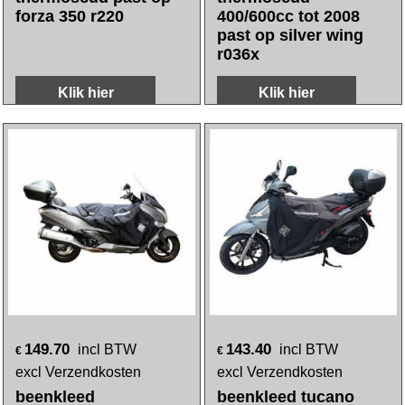
148.65
147.80
incl BTW
incl BTW
€
€
excl Verzendkosten
excl Verzendkosten
beenkleed tucano
beenkleed Tucano
thermoscud past op
thermoscud
forza 350 r220
400/600cc tot 2008
past op silver wing
r036x
Klik hier
Klik hier