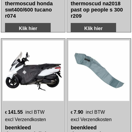
149.70
143.40
incl BTW
incl BTW
€
€
excl Verzendkosten
excl Verzendkosten
beenkleed
beenkleed tucano
thermoscud honda
thermoscud na2018
swt400/600 tucano
past op people s 300
r074
r209
Klik hier
Klik hier