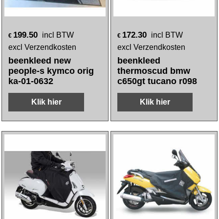
199.50
172.30
incl BTW
incl BTW
€
€
excl Verzendkosten
excl Verzendkosten
beenkleed new
beenkleed
people-s kymco orig
thermoscud bmw
ka-01-0632
c650gt tucano r098
Klik hier
Klik hier