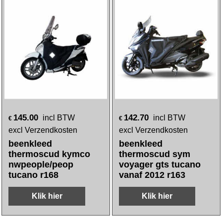
145.00
142.70
incl BTW
incl BTW
€
€
excl Verzendkosten
excl Verzendkosten
beenkleed
beenkleed
thermoscud kymco
thermoscud sym
nwpeople/peop
voyager gts tucano
tucano r168
vanaf 2012 r163
Klik hier
Klik hier