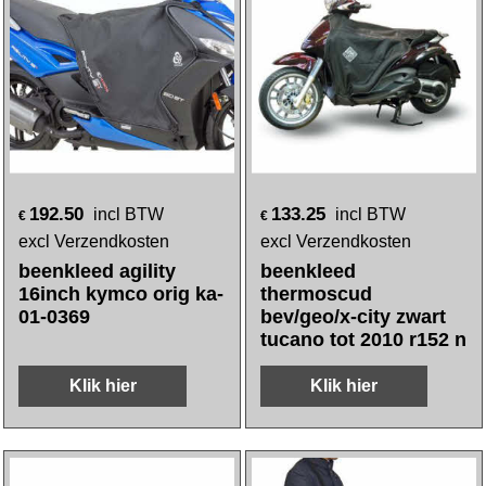
192.50
133.25
incl BTW
incl BTW
€
€
excl Verzendkosten
excl Verzendkosten
beenkleed agility
beenkleed
16inch kymco orig ka-
thermoscud
01-0369
bev/geo/x-city zwart
tucano tot 2010 r152 n
Klik hier
Klik hier