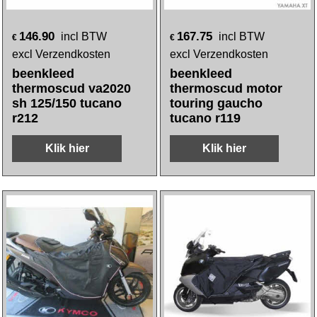
146.90
167.75
incl BTW
incl BTW
€
€
excl Verzendkosten
excl Verzendkosten
beenkleed
beenkleed
thermoscud va2020
thermoscud motor
sh 125/150 tucano
touring gaucho
r212
tucano r119
Klik hier
Klik hier