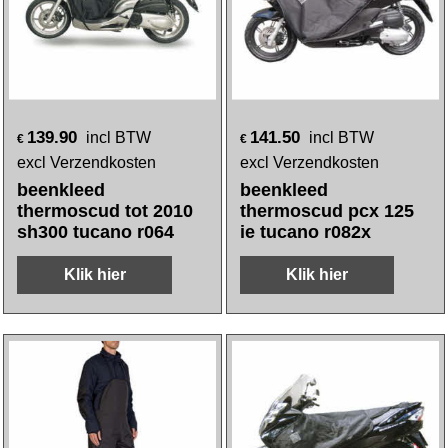
139.90
141.50
incl BTW
incl BTW
€
€
excl Verzendkosten
excl Verzendkosten
beenkleed
beenkleed
thermoscud tot 2010
thermoscud pcx 125
sh300 tucano r064
ie tucano r082x
Klik hier
Klik hier