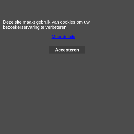
Deze site maakt gebruik van cookies om uw
bezoekerservaring te verbeteren.
Meer details
Accepteren
119.35
incl BTW
€
excl Verzendkosten
beenkleed agi/mqi OJ
Atmosfere jfl-a
Klik hier