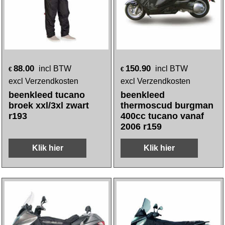
88.00
150.90
incl BTW
incl BTW
€
€
excl Verzendkosten
excl Verzendkosten
beenkleed tucano
beenkleed
broek xxl/3xl zwart
thermoscud burgman
r193
400cc tucano vanaf
2006 r159
Klik hier
Klik hier