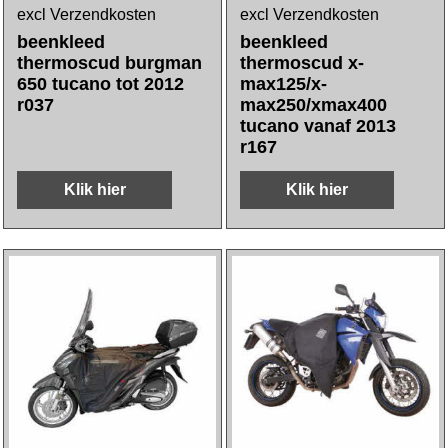
excl Verzendkosten
excl Verzendkosten
beenkleed
beenkleed
thermoscud burgman
thermoscud x-
650 tucano tot 2012
max125/x-
r037
max250/xmax400
tucano vanaf 2013
r167
Klik hier
Klik hier