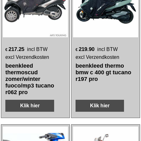
217.25
219.90
incl BTW
incl BTW
€
€
excl Verzendkosten
excl Verzendkosten
beenkleed
beenkleed thermo
thermoscud
bmw c 400 gt tucano
zomer/winter
r197 pro
fuoco/mp3 tucano
r062 pro
Klik hier
Klik hier