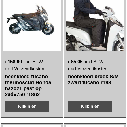
158.90
85.05
incl BTW
incl BTW
€
€
excl Verzendkosten
excl Verzendkosten
beenkleed tucano
beenkleed broek S/M
thermoscud Honda
zwart tucano r193
na2021 past op
xadv750 r186x
Klik hier
Klik hier