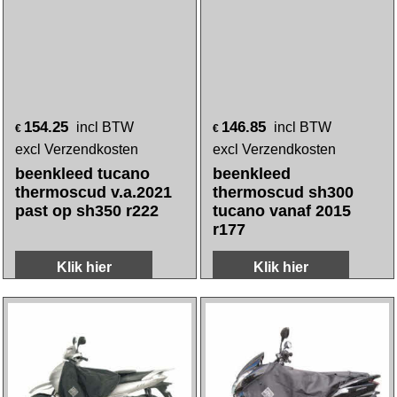
154.25
146.85
incl BTW
incl BTW
€
€
excl Verzendkosten
excl Verzendkosten
beenkleed tucano
beenkleed
thermoscud v.a.2021
thermoscud sh300
past op sh350 r222
tucano vanaf 2015
r177
Klik hier
Klik hier