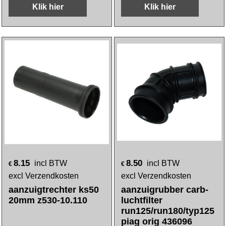
Klik hier
Klik hier
8.15
8.50
incl BTW
incl BTW
€
€
excl Verzendkosten
excl Verzendkosten
aanzuigtrechter ks50
aanzuigrubber carb-
20mm z530-10.110
luchtfilter
run125/run180/typ125
piag orig 436096