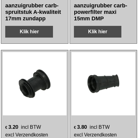
aanzuigrubber carb-
aanzuigrubber carb-
spruitstuk A-kwaliteit
powerfilter maxi
17mm zundapp
15mm DMP
Klik hier
Klik hier
3.20
3.80
incl BTW
incl BTW
€
€
excl Verzendkosten
excl Verzendkosten