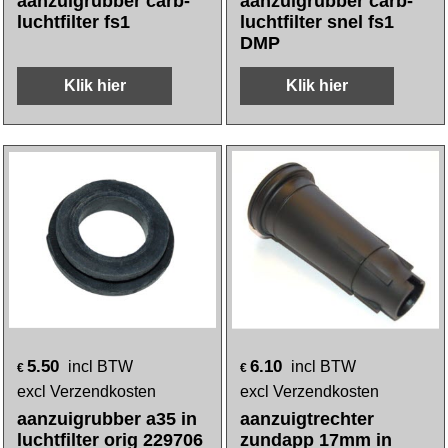
aanzuigrubber carb-
aanzuigrubber carb-
luchtfilter fs1
luchtfilter snel fs1
DMP
Klik hier
Klik hier
5.50
6.10
incl BTW
incl BTW
€
€
excl Verzendkosten
excl Verzendkosten
aanzuigrubber a35 in
aanzuigtrechter
luchtfilter orig 229706
zundapp 17mm in