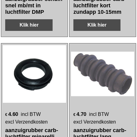
snel mb/mt in
luchtfilter kort
luchtfilter DMP
zundapp 10-15mm
Klik hier
Klik hier
4.60
4.70
incl BTW
incl BTW
€
€
excl Verzendkosten
excl Verzendkosten
aanzuigrubber carb-
aanzuigrubber carb-
luchtfilter minarelli
luchtfilter lang