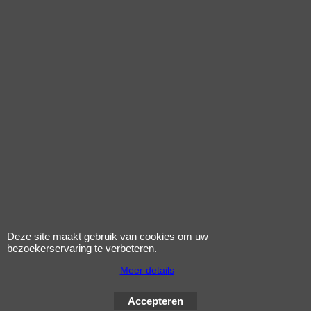
Klik hier
Klik hier
9.95
Deze site maakt gebruik van cookies om uw
incl BTW
€
bezoekerservaring te verbeteren.
excl Verzendkosten
Meer details
aanzuigrubber
luchtfilter (ovaal gat)
Accepteren
a35/tomos orig