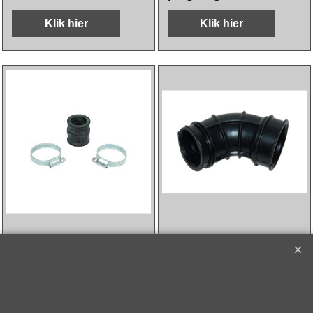
Klik hier
Klik hier
9.10
9.20
incl BTW
incl BTW
€
€
excl Verzendkosten
excl Verzendkosten
aanzuigrubber (made
aanzuigrubber carb-
in EU) spruitstuk
luchtfilter sco piaggio
scooter carb 17mm
2t