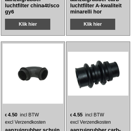
luchtfilter china4t/sco
luchtfilter A-kwaliteit
gy6
minarelli hor
Klik hier
Klik hier
4.50
4.55
incl BTW
incl BTW
€
€
excl Verzendkosten
excl Verzendkosten
aanzuigrubber schuin
aanzuigrubber carb-