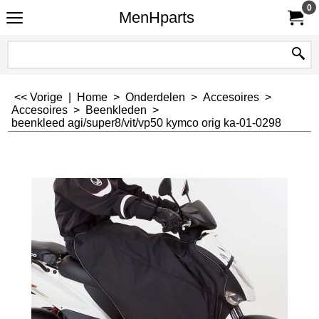
0
MenHparts
<< Vorige
|
Home
>
Onderdelen
>
Accesoires
>
Accesoires
>
Beenkleden
>
beenkleed agi/super8/vit/vp50 kymco orig ka-01-0298