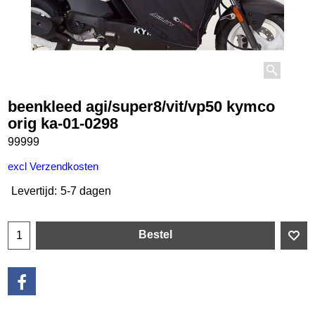
beenkleed agi/super8/vit/vp50 kymco
orig ka-01-0298
99999
€
192.50
incl BTW
excl Verzendkosten
Levertijd:
5-7 dagen
Bestel