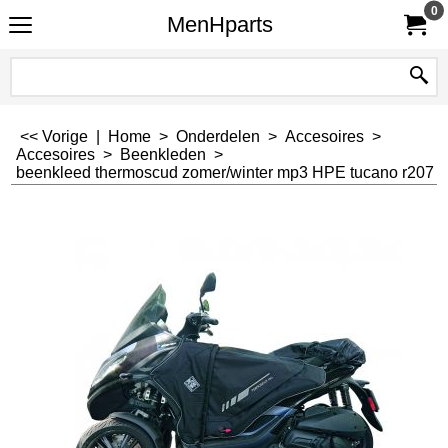
0
MenHparts
<< Vorige
|
Home
>
Onderdelen
>
Accesoires
>
Accesoires
>
Beenkleden
>
beenkleed thermoscud zomer/winter mp3 HPE tucano r207 p