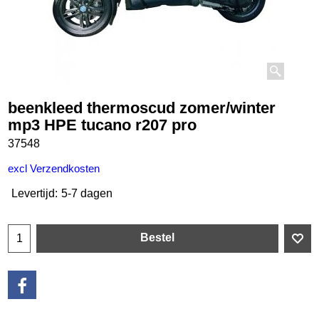
beenkleed thermoscud zomer/winter
mp3 HPE tucano r207 pro
37548
€
221.50
incl BTW
excl Verzendkosten
Levertijd:
5-7 dagen
Bestel